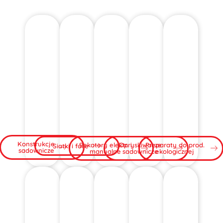
Konstrukcje
Sekatory elektr. i
Opryskiwacze
Preparaty do prod.
Siatki i folie
sadownicze
manualne
sadownicze
ekologicznej