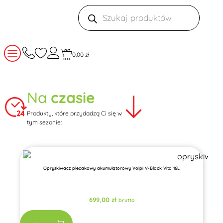
0,00
zł
Na
czasie
Produkty, które przydadzą Ci się w
tym sezonie:
Opryskiwacz plecakowy akumulatorowy Volpi V-Black Vita 16L
699,00
zł
brutto