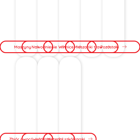
Maszyny
Nawodnienie
Winnice
Mieszanki traw
Pozostałe
Zbiór owoców
Wiązanie
Materiał szkółkarski