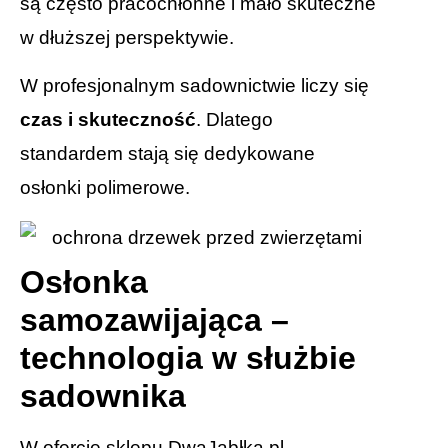
są często pracochłonne i mało skuteczne
w dłuższej perspektywie.
W profesjonalnym sadownictwie liczy się
czas i skuteczność
. Dlatego
standardem stają się dedykowane
osłonki polimerowe.
Osłonka
samozawijająca –
technologia w służbie
sadownika
W ofercie sklepu
DwaJabłka.pl