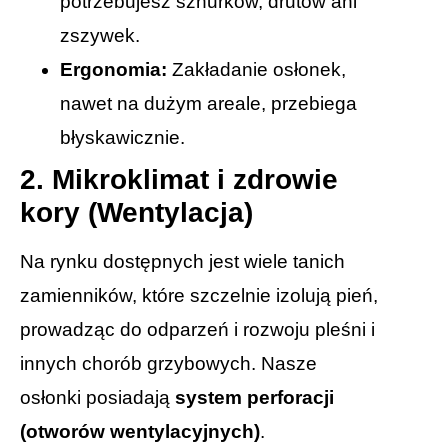
potrzebujesz sznurków, drutów ani
zszywek.
Ergonomia:
Zakładanie osłonek,
nawet na dużym areale, przebiega
błyskawicznie.
2. Mikroklimat i zdrowie
kory (Wentylacja)
Na rynku dostępnych jest wiele tanich
zamienników, które szczelnie izolują pień,
prowadząc do odparzeń i rozwoju pleśni i
innych chorób grzybowych. Nasze
osłonki posiadają
system perforacji
(otwor
ów wentylacyjnych)
.