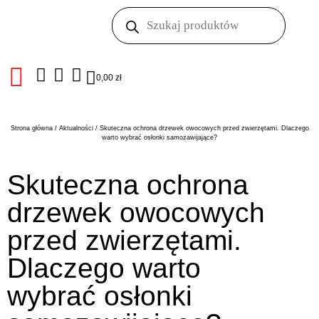
0,00
zł
Strona główna
/
Aktualności
/ Skuteczna ochrona drzewek owocowych przed zwierzętami. Dlaczego
warto wybrać osłonki samozawijające?
Skuteczna ochrona
drzewek owocowych
przed zwierzętami.
Dlaczego warto
wybrać osłonki