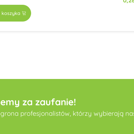
0,2
 koszyka
jemy za zaufanie!
grona profesjonalistów, którzy wybierają nas