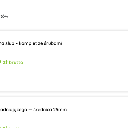
któw
a słup – komplet ze śrubami
19
zł
brutto
adniającego — średnica 25mm