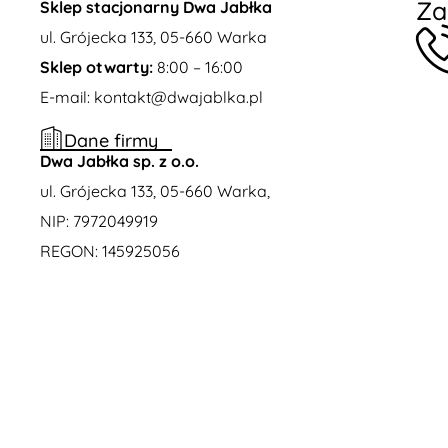
Za
Sklep stacjonarny Dwa Jabłka
ul. Grójecka 133, 05-660 Warka
Sklep otwarty:
8:00 – 16:00
E-mail: kontakt@dwajablka.pl
Dane firmy
Dwa Jabłka sp. z o.o.
ul. Grójecka 133, 05-660 Warka
,
NIP: 7972049919
REGON: 145925056