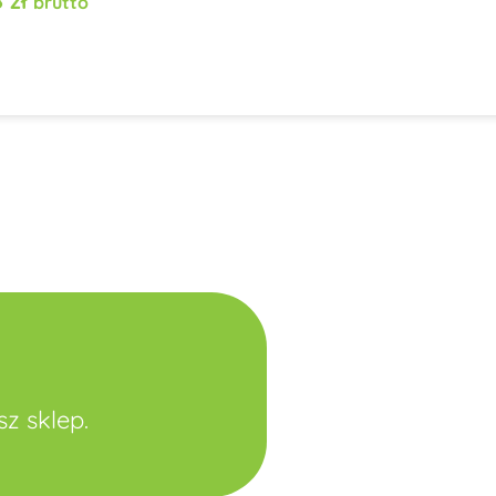
8
zł
brutto
z sklep.