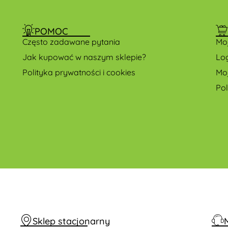
POMOC
Często zadawane pytania
Mo
Jak kupować w naszym sklepie?
Lo
Polityka prywatności i cookies
Mo
Po
Sklep stacjonarny