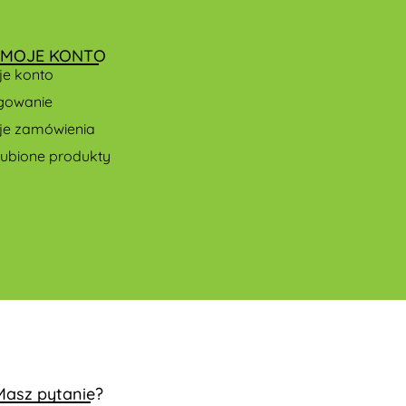
MOJE KONTO
je konto
gowanie
je zamówienia
lubione produkty
Masz pytanie?